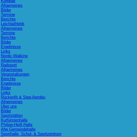
Korbball
Allgemeines
Bilder
Termine
Berichte
Leichtathletik
Allgemeines
Termine
Berichte
Bilder
Ergebnisse
Links
Nordic-Walking
Allgemeines
Radsport
Allgemeines
Veranstaltungen
Berichte
Ergebnisse
Bilder
Links
Rückenfit & Step Aerobic
Allgemeines
Über uns
Bilder
Sportstätten
Kurfürstenhalle
Philipp-Heift-Halle
Alte Gemeindehalle
Sporthalle, Schul- & Sportzentrum