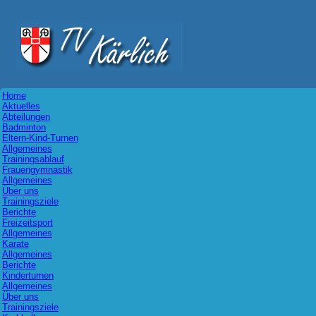
Home
Aktuelles
Abteilungen
Badminton
Eltern-Kind-Turnen
Allgemeines
Trainingsablauf
Frauengymnastik
Allgemeines
Über uns
Trainingsziele
Berichte
Freizeitsport
Allgemeines
Karate
Allgemeines
Berichte
Kinderturnen
Allgemeines
Über uns
Trainingsziele