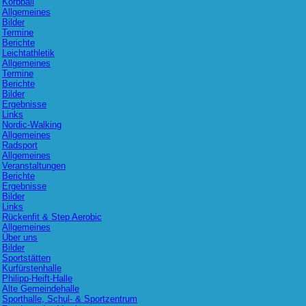
Korbball
Allgemeines
Bilder
Termine
Berichte
Leichtathletik
Allgemeines
Termine
Berichte
Bilder
Ergebnisse
Links
Nordic-Walking
Allgemeines
Radsport
Allgemeines
Veranstaltungen
Berichte
Ergebnisse
Bilder
Links
Rückenfit & Step Aerobic
Allgemeines
Über uns
Bilder
Sportstätten
Kurfürstenhalle
Philipp-Heift-Halle
Alte Gemeindehalle
Sporthalle, Schul- & Sportzentrum