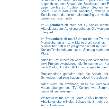
Motivation in einer höheren Spielklasse 
abgeschlossenen Saison viel Spielpraxis und E
gegen die bis zu 4 Jahren älteren Gegnerinne
belegt. Die zusätzlichen Angebote, welche 
Schülerinnen, da sie rein altersmäßig zur Na
gemeinsam stattfindet.
Im
Jugendbereich
stellt der TV Kärlich momen
Altersklasse zur Abteilung gehören. Die wenigen
integriert.
Im
Frauenbereich
(ab 18 Jahre) tritt der TV Kä
Mannschaften an. Eine Mannschaft setzt sich 
Mannschaft tritt als Spielgemeinschaft mit dem
Kärlich/Rheinbrohl am letzten Sonntag nach dem
Platz.
Auch im Frauenbereich werden viele verschiedene
bzw. Frühjahrswanderung, die Teilnahme am Ka
nach Madrid, London, Köln usw. angeboten und
Problematisch gestaltet sich die Anzahl der 
Schiedsrichterlizenz haben, jedoch 4-5 Schieds
Auch bleibt zu erwähnen, dass die Korbballa
Veranstaltungen des TV Kärlich, wie Sommer
personell zu beteiligen.
Weiterhin wurde am 09. März 2005 Christiane Sc
Abteilungsleiterin Helga Schade nicht mehr zur W
Astrid Hartmann.