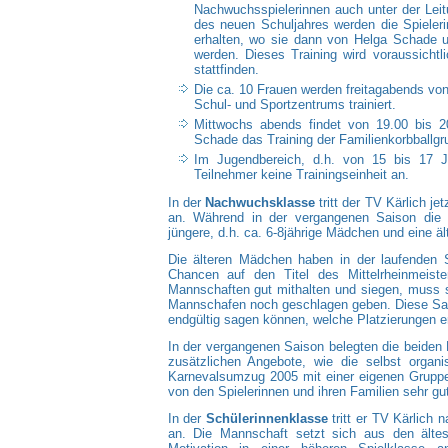
Nachwuchsspielerinnen auch unter der Lei
des neuen Schuljahres werden die Spieleri
erhalten, wo sie dann von Helga Schade u
werden. Dieses Training wird voraussichtl
stattfinden.
Die ca. 10 Frauen werden freitagabends von
Schul- und Sportzentrums trainiert.
Mittwochs abends findet von 19.00 bis 20
Schade das Training der Familienkorbballgru
Im Jugendbereich, d.h. von 15 bis 17 J
Teilnehmer keine Trainingseinheit an.
In der
Nachwuchsklasse
tritt der TV Kärlich j
an. Während in der vergangenen Saison die M
jüngere, d.h. ca. 6-8jährige Mädchen und eine ä
Die älteren Mädchen haben in der laufenden S
Chancen auf den Titel des Mittelrheinmeiste
Mannschaften gut mithalten und siegen, muss s
Mannschafen noch geschlagen geben. Diese Sais
endgültig sagen können, welche Platzierungen er
In der vergangenen Saison belegten die beiden 
zusätzlichen Angebote, wie die selbst organ
Karnevalsumzug 2005 mit einer eigenen Gruppe
von den Spielerinnen und ihren Familien sehr 
In der
Schülerinnenklasse
tritt er TV Kärlich
an. Die Mannschaft setzt sich aus den älte