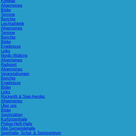
Korbball
Allgemeines
Bilder
Termine
Berichte
Leichtathletik
Allgemeines
Termine
Berichte
Bilder
Ergebnisse
Links
Nordic-Walking
Allgemeines
Radsport
Allgemeines
Veranstaltungen
Berichte
Ergebnisse
Bilder
Links
Rückenfit & Step Aerobic
Allgemeines
Über uns
Bilder
Sportstätten
Kurfürstenhalle
Philipp-Heift-Halle
Alte Gemeindehalle
Sporthalle, Schul- & Sportzentrum