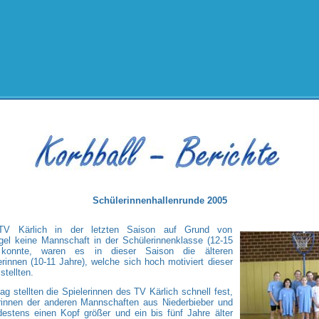
Schülerinnenhallenrunde 2005
V Kärlich in der letzten Saison auf Grund von
gel keine Mannschaft in der Schülerinnenklasse (12-15
n konnte, waren es in dieser Saison die älteren
innen (10-11 Jahre), welche sich hoch motiviert dieser
stellten.
ag stellten die Spielerinnen des TV Kärlich schnell fest,
erinnen der anderen Mannschaften aus Niederbieber und
destens einen Kopf größer und ein bis fünf Jahre älter