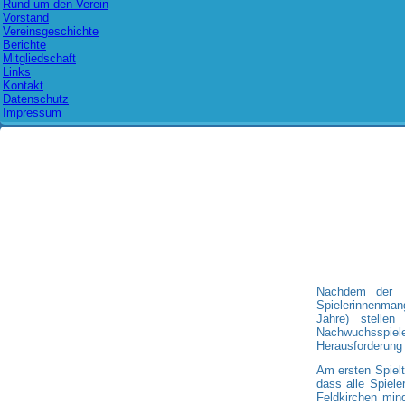
Rund um den Verein
Vorstand
Vereinsgeschichte
Berichte
Mitgliedschaft
Links
Kontakt
Datenschutz
Impressum
Nachdem der T
Spielerinnenman
Jahre) stelle
Nachwuchsspieler
Herausforderung 
Am ersten Spielt
dass alle Spiel
Feldkirchen min