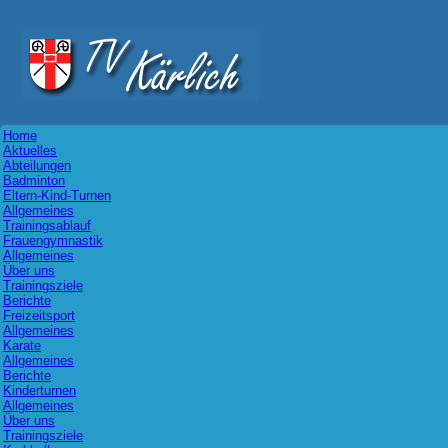
Home
Aktuelles
Abteilungen
Badminton
Eltern-Kind-Turnen
Allgemeines
Trainingsablauf
Frauengymnastik
Allgemeines
Über uns
Trainingsziele
Berichte
Freizeitsport
Allgemeines
Karate
Allgemeines
Berichte
Kinderturnen
Allgemeines
Über uns
Trainingsziele