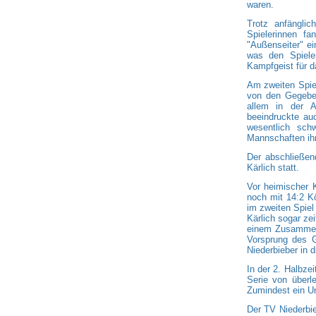
waren.
Trotz anfängli
Spielerinnen f
"Außenseiter" e
was den Spiele
Kampfgeist für d
Am zweiten Spie
von den Gegeben
allem in der Ab
beeindruckte au
wesentlich schw
Mannschaften ih
Der abschließen
Kärlich statt.
Vor heimischer K
noch mit 14:2 K
im zweiten Spiel
Kärlich sogar zei
einem Zusammens
Vorsprung des 
Niederbieber in d
In der 2. Halbze
Serie von überl
Zumindest ein U
Der TV Niederbie