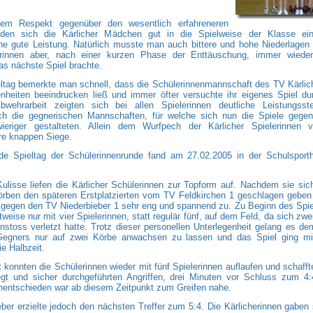
chem Respekt gegenüber den wesentlich erfahreneren
anden sich die Kärlicher Mädchen gut in die Spielweise der Klasse ei
ine gute Leistung. Natürlich musste man auch bittere und hohe Niederlagen
rinnen aber, nach einer kurzen Phase der Enttäuschung, immer wieder
as nächste Spiel brachte.
ltag bemerkte man schnell, dass die Schülerinnenmannschaft des TV Kärlich
heiten beeindrucken ließ und immer öfter versuchte ihr eigenes Spiel du
wehrarbeit zeigten sich bei allen Spielerinnen deutliche Leistungsst
ch die gegnerischen Mannschaften, für welche sich nun die Spiele gege
ieriger gestalteten. Allein dem Wurfpech der Kärlicher Spielerinnen 
re knappen Siege.
de Spieltag der Schülerinnenrunde fand am 27.02.2005 in der Schulsporth
ulisse liefen die Kärlicher Schülerinnen zur Topform auf. Nachdem sie sic
örben den späteren Erstplatzierten vom TV Feldkirchen 1 geschlagen geben
 gegen den TV Niederbieber 1 sehr eng und spannend zu. Zu Beginn des Spi
tweise nur mit vier Spielerinnen, statt regulär fünf, auf dem Feld, da sich zwe
toss verletzt hatte. Trotz dieser personellen Unterlegenheit gelang es de
Gegners nur auf zwei Körbe anwachsen zu lassen und das Spiel ging mit
ie Halbzeit.
it konnten die Schülerinnen wieder mit fünf Spielerinnen auflaufen und schafft
egt und sicher durchgeführten Angriffen, drei Minuten vor Schluss zum 4:
nentschieden war ab diesem Zeitpunkt zum Greifen nahe.
ber erzielte jedoch den nächsten Treffer zum 5:4. Die Kärlicherinnen gaben 