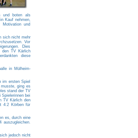
n und boten als
 in Kauf nehmen,
 Motivation und
 sich nicht mehr
rchzusetzen. Vor
eigerungen. Dies
n den TV Kärlich
verdankten diese
alle in Mülheim-
h im ersten Spiel
 musste, ging es
eles stand der TV
i Spielerinnen bei
m TV Kärlich den
 4:2 Körben für
en es, durch eine
4 auszugleichen.
sich jedoch nicht