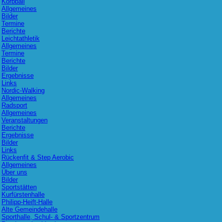
Korbball
Allgemeines
Bilder
Termine
Berichte
Leichtathletik
Allgemeines
Termine
Berichte
Bilder
Ergebnisse
Links
Nordic-Walking
Allgemeines
Radsport
Allgemeines
Veranstaltungen
Berichte
Ergebnisse
Bilder
Links
Rückenfit & Step Aerobic
Allgemeines
Über uns
Bilder
Sportstätten
Kurfürstenhalle
Philipp-Heift-Halle
Alte Gemeindehalle
Sporthalle, Schul- & Sportzentrum