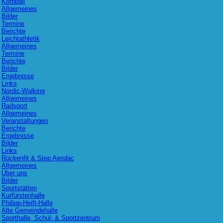
Korbball
Allgemeines
Bilder
Termine
Berichte
Leichtathletik
Allgemeines
Termine
Berichte
Bilder
Ergebnisse
Links
Nordic-Walking
Allgemeines
Radsport
Allgemeines
Veranstaltungen
Berichte
Ergebnisse
Bilder
Links
Rückenfit & Step Aerobic
Allgemeines
Über uns
Bilder
Sportstätten
Kurfürstenhalle
Philipp-Heift-Halle
Alte Gemeindehalle
Sporthalle, Schul- & Sportzentrum