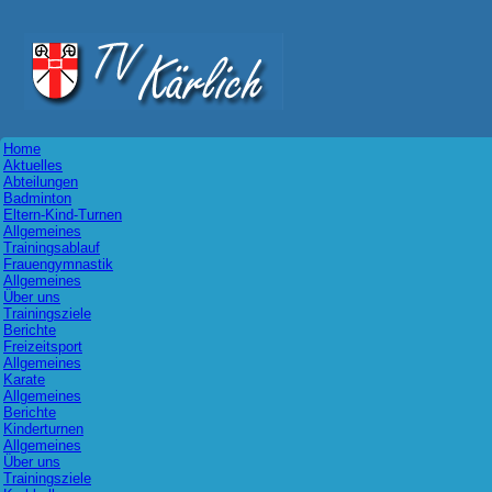
Home
Aktuelles
Abteilungen
Badminton
Eltern-Kind-Turnen
Allgemeines
Trainingsablauf
Frauengymnastik
Allgemeines
Über uns
Trainingsziele
Berichte
Freizeitsport
Allgemeines
Karate
Allgemeines
Berichte
Kinderturnen
Allgemeines
Über uns
Trainingsziele