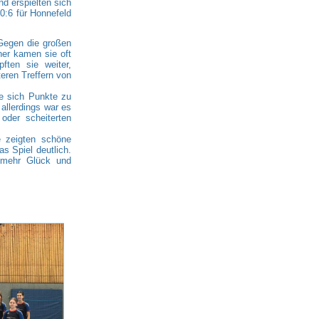
d erspielten sich
0:6 für Honnefeld
 Gegen die großen
ner kamen sie oft
ften sie weiter,
eren Treffern von
ce sich Punkte zu
allerdings war es
oder scheiterten
e zeigten schöne
s Spiel deutlich.
 mehr Glück und