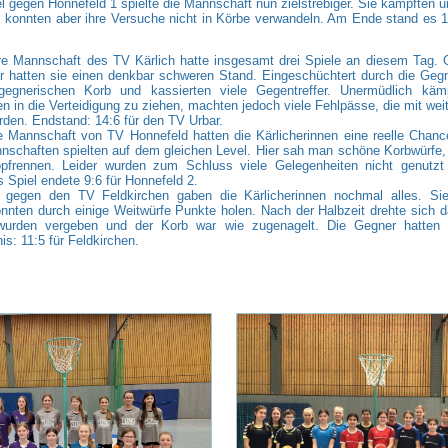
l gegen Honnefeld 1 spielte die Mannschaft nun zielstrebiger. Sie kämpften un
 konnten aber ihre Versuche nicht in Körbe verwandeln. Am Ende stand es 1
re Mannschaft des TV Kärlich hatte insgesamt drei Spiele an diesem Tag.
 hatten sie einen denkbar schweren Stand. Eingeschüchtert durch die Geg
egnerischen Korb und kassierten viele Gegentreffer. Unermüdlich kämp
n in die Verteidigung zu ziehen, machten jedoch viele Fehlpässe, die mit weit
rden. Endstand: 14:6 für den TV Urbar.
 Mannschaft von TV Honnefeld hatten die Kärlicherinnen eine reelle Chan
nschaften spielten auf dem gleichen Level. Hier sah man schöne Korbwürfe, 
pfrennen. Leider wurden zum Schluss viele Gelegenheiten nicht genutzt 
 Spiel endete 9:6 für Honnefeld 2.
l gegen den TV Feldkirchen gaben die Kärlicherinnen nochmal alles. Si
nnten durch einige Weitwürfe Punkte holen. Nach der Halbzeit drehte sich da
wurden vergeben und der Korb war wie zugenagelt. Die Gegner hatten
is: 11:5 für Feldkirchen.