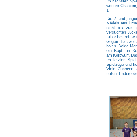
Im nächsten Spie
weitere Chancen,
1.
Die 2. und jünge
Mädels aus Urbar
nicht bis zum g
versuchten Lücke
Urbar bestraft wu
Gegen die zweite
holen. Beide Man
ein Kopf- an Ko
am Korbwurf. Das
Im letzten Spie
Spielzüge und ko
Viele Chancen 
trafen. Endergebn
.