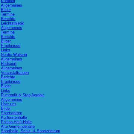
Korbball
Allgemeines
Bilder
Termine
Berichte
Leichtathletik
Allgemeines
Termine
Berichte
Bilder
Ergebnisse
Links
Nordic-Walking
Allgemeines
Radsport
Allgemeines
Veranstaltungen
Berichte
Ergebnisse
Bilder
Links
Rückenfit & Step Aerobic
Allgemeines
Über uns
Bilder
Sportstätten
Kurfürstenhalle
Philipp-Heift-Halle
Alte Gemeindehalle
Sporthalle, Schul- & Sportzentrum