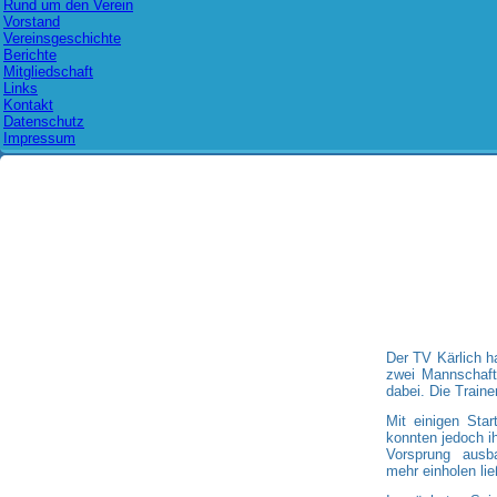
Rund um den Verein
Vorstand
Vereinsgeschichte
Berichte
Mitgliedschaft
Links
Kontakt
Datenschutz
Impressum
Der TV Kärlich ha
zwei Mannschafte
dabei. Die Train
Mit einigen Sta
konnten jedoch i
Vorsprung ausb
mehr einholen lie