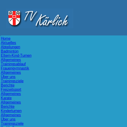
Home
Aktuelles
Abteilungen
Badminton
Eltern-Kind-Turnen
Allgemeines
Trainingsablauf
Frauengymnastik
Allgemeines
Über uns
Trainingsziele
Berichte
Freizeitsport
Allgemeines
Karate
Allgemeines
Berichte
Kinderturnen
Allgemeines
Über uns
Trainingsziele