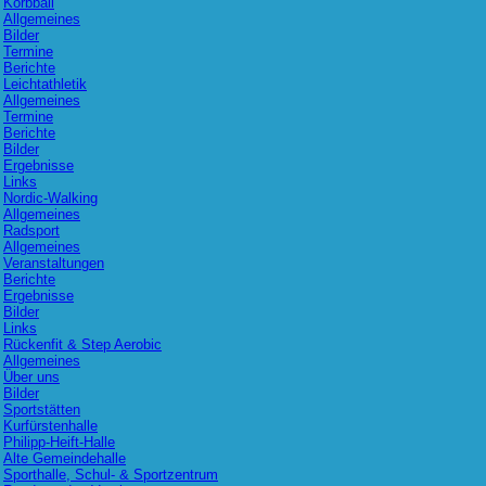
Korbball
Allgemeines
Bilder
Termine
Berichte
Leichtathletik
Allgemeines
Termine
Berichte
Bilder
Ergebnisse
Links
Nordic-Walking
Allgemeines
Radsport
Allgemeines
Veranstaltungen
Berichte
Ergebnisse
Bilder
Links
Rückenfit & Step Aerobic
Allgemeines
Über uns
Bilder
Sportstätten
Kurfürstenhalle
Philipp-Heift-Halle
Alte Gemeindehalle
Sporthalle, Schul- & Sportzentrum