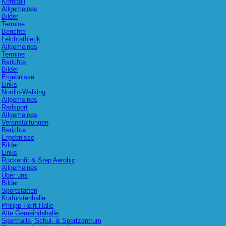
Korbball
Allgemeines
Bilder
Termine
Berichte
Leichtathletik
Allgemeines
Termine
Berichte
Bilder
Ergebnisse
Links
Nordic-Walking
Allgemeines
Radsport
Allgemeines
Veranstaltungen
Berichte
Ergebnisse
Bilder
Links
Rückenfit & Step Aerobic
Allgemeines
Über uns
Bilder
Sportstätten
Kurfürstenhalle
Philipp-Heift-Halle
Alte Gemeindehalle
Sporthalle, Schul- & Sportzentrum