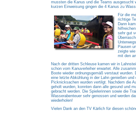
mussten die Kanus und die Teams ausgesucht w
kurzen Einweisung gingen die 4 Kanus zu Wass
Für die me
richtige T
Dann kam 
hilfreiche
sehr gut v
Überrasch
Unterwegs 
Pausen um 
zeigte wie
mit den an
Nach der dritten Schleuse kamen wir in Lahnste
schon vom Kanuverleiher erwartet. Alle zusamme
Boote wieder ordnungsgemäß verstaut wurden.
eine letzte Abkühlung in der Lahn genießen und d
Picknicksachen wurden vertilgt. Nachdem die 
geholt wurden, konnten dann alle gesund und m
gebracht werden. Die Spielerinnen sowie die Tra
Wasserabenteuer sehr genossen und werden das
wiederholen!
Vielen Dank an den TV Kärlich für diesen schön