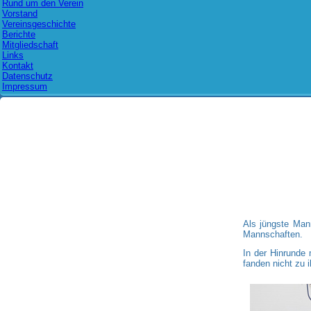
Rund um den Verein
Vorstand
Vereinsgeschichte
Berichte
Mitgliedschaft
Links
Kontakt
Datenschutz
Impressum
Als jüngste Man
Mannschaften.
In der Hinrunde
fanden nicht zu 