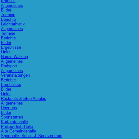
Korbball
Allgemeines
Bilder
Termine
Berichte
Leichtathletik
Allgemeines
Termine
Berichte
Bilder
Ergebnisse
Links
Nordic-Walking
Allgemeines
Radsport
Allgemeines
Veranstaltungen
Berichte
Ergebnisse
Bilder
Links
Rückenfit & Step Aerobic
Allgemeines
Über uns
Bilder
Sportstätten
Kurfürstenhalle
Philipp-Heift-Halle
Alte Gemeindehalle
Sporthalle, Schul- & Sportzentrum