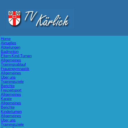
Home
Aktuelles
Abteilungen
Badminton
Eltern-Kind-Turnen
Allgemeines
Trainingsablauf
Frauengymnastik
Allgemeines
Über uns
Trainingsziele
Berichte
Freizeitsport
Allgemeines
Karate
Allgemeines
Berichte
Kinderturnen
Allgemeines
Über uns
Trainingsziele