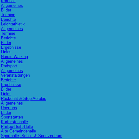
Korbball
Allgemeines
Bilder
Termine
Berichte
Leichtathletik
Allgemeines
Termine
Berichte
Bilder
Ergebnisse
Links
Nordic-Walking
Allgemeines
Radsport
Allgemeines
Veranstaltungen
Berichte
Ergebnisse
Bilder
Links
Rückenfit & Step Aerobic
Allgemeines
Über uns
Bilder
Sportstätten
Kurfürstenhalle
Philipp-Heift-Halle
Alte Gemeindehalle
Sporthalle, Schul- & Sportzentrum