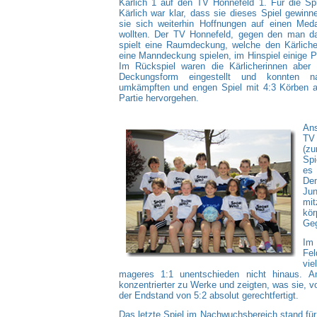
Kärlich 1 auf den TV Honnefeld 1. Für die Sp
Kärlich war klar, dass sie dieses Spiel gewin
sie sich weiterhin Hoffnungen auf einen Med
wollten. Der TV Honnefeld, gegen den man das
spielt eine Raumdeckung, welche den Kärlicher
eine Manndeckung spielen, im Hinspiel einige P
Im Rückspiel waren die Kärlicherinnen aber
Deckungsform eingestellt und konnten 
umkämpften und engen Spiel mit 4:3 Körben a
Partie hervorgehen.
Ans
TV 
(zu
Spi
es
Dem
Ju
mit
kör
Geg
Im 
Fel
vie
mageres 1:1 unentschieden nicht hinaus. Am
konzentrierter zu Werke und zeigten, was sie, 
der Endstand von 5:2 absolut gerechtfertigt.
Das letzte Spiel im Nachwuchsbereich stand fü