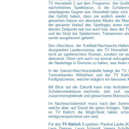
TV Honnefeld 2 auf dem Programm. Der Großte
nächsthöhere Spielklasse, in die Schüleri
unterlegenen Gegner aus Honnefeld taten sich 
das Gefühl haben, dass sie endlich wieder e
gesamten Saison ein absolutes Manko der Mann
der gesamte Verlauf des Spieltages einen ve
diesem Zeitpunkt war nun auch klar, dass der TV
und der Stolz bei Spielerinnen, Trainerinnen u
wurde ausgelassen gefeiert.
Den Abschluss der Korbball-Nachwuchs-Hallen
designierten Landesmeister, den TV Honnefeld
nicht an spielerischem Können, sondern sie w
überrannt. Ohne sich auch nur einmal aufzugebe
die Niederlage in Grenzen zu halten, was ihnen
In der Saison-Abschlusstabelle belegt der TV 
Turnverbandes Mittelrhein und der TV Kärl
Fünftplatzierten, welcher lediglich ein besseres
Mit Blick auf die Zukunft kann man festhalte
Schülerinnenklasse wechseln, dort, evtl. 
zusammenspielende und gewachsene Mannschaft,
Im Nachwuchsbereich muss nach den Sommerf
welche aber, auf Grund der guten Anlagen, Tale
im TV Kärlich die Möglichkeit haben scho
erfolgsversprechend sein wird.
Für den
TV Kärlich 1
spielten: Paulina Laube (
Lena Theisen, Laura Schmidt, Verena Schüller