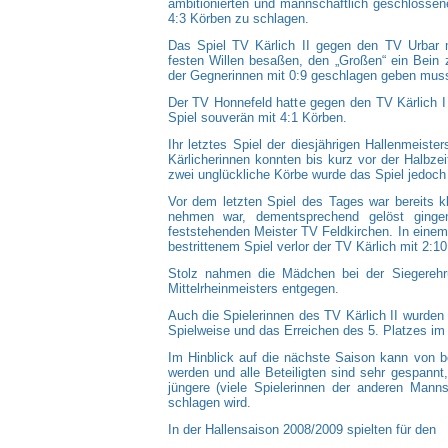
ambitionierten und mannschaftlich geschlossene
4:3 Körben zu schlagen.
Das Spiel TV Kärlich II gegen den TV Urbar m
festen Willen besaßen, den „Großen“ ein Bein z
der Gegnerinnen mit 0:9 geschlagen geben mus
Der TV Honnefeld hatte gegen den TV Kärlich 
Spiel souverän mit 4:1 Körben.
Ihr letztes Spiel der diesjährigen Hallenmeiste
Kärlicherinnen konnten bis kurz vor der Halbzei
zwei unglückliche Körbe wurde das Spiel jedoch 
Vor dem letzten Spiel des Tages war bereits kl
nehmen war, dementsprechend gelöst ginge
feststehenden Meister TV Feldkirchen. In eine
bestrittenem Spiel verlor der TV Kärlich mit 2:1
Stolz nahmen die Mädchen bei der Siegerehru
Mittelrheinmeisters entgegen.
Auch die Spielerinnen des TV Kärlich II wurden
Spielweise und das Erreichen des 5. Platzes im
Im Hinblick auf die nächste Saison kann von b
werden und alle Beteiligten sind sehr gespann
jüngere (viele Spielerinnen der anderen Mann
schlagen wird.
In der Hallensaison 2008/2009 spielten für den