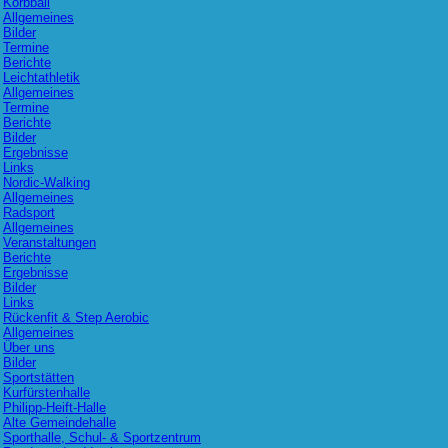
Korbball
Allgemeines
Bilder
Termine
Berichte
Leichtathletik
Allgemeines
Termine
Berichte
Bilder
Ergebnisse
Links
Nordic-Walking
Allgemeines
Radsport
Allgemeines
Veranstaltungen
Berichte
Ergebnisse
Bilder
Links
Rückenfit & Step Aerobic
Allgemeines
Über uns
Bilder
Sportstätten
Kurfürstenhalle
Philipp-Heift-Halle
Alte Gemeindehalle
Sporthalle, Schul- & Sportzentrum