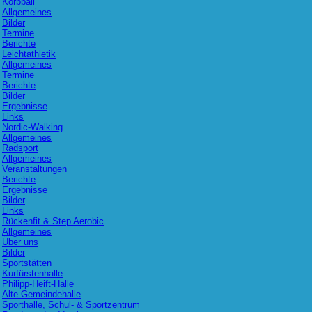
Korbball
Allgemeines
Bilder
Termine
Berichte
Leichtathletik
Allgemeines
Termine
Berichte
Bilder
Ergebnisse
Links
Nordic-Walking
Allgemeines
Radsport
Allgemeines
Veranstaltungen
Berichte
Ergebnisse
Bilder
Links
Rückenfit & Step Aerobic
Allgemeines
Über uns
Bilder
Sportstätten
Kurfürstenhalle
Philipp-Heift-Halle
Alte Gemeindehalle
Sporthalle, Schul- & Sportzentrum