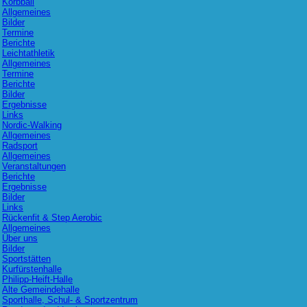
Korbball
Allgemeines
Bilder
Termine
Berichte
Leichtathletik
Allgemeines
Termine
Berichte
Bilder
Ergebnisse
Links
Nordic-Walking
Allgemeines
Radsport
Allgemeines
Veranstaltungen
Berichte
Ergebnisse
Bilder
Links
Rückenfit & Step Aerobic
Allgemeines
Über uns
Bilder
Sportstätten
Kurfürstenhalle
Philipp-Heift-Halle
Alte Gemeindehalle
Sporthalle, Schul- & Sportzentrum