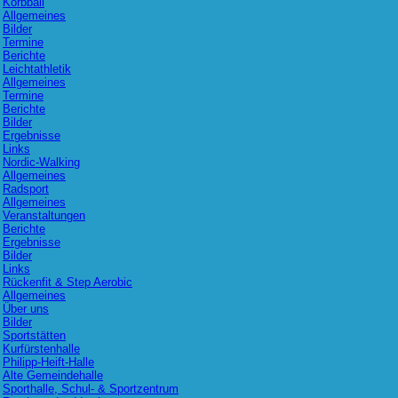
Korbball
Allgemeines
Bilder
Termine
Berichte
Leichtathletik
Allgemeines
Termine
Berichte
Bilder
Ergebnisse
Links
Nordic-Walking
Allgemeines
Radsport
Allgemeines
Veranstaltungen
Berichte
Ergebnisse
Bilder
Links
Rückenfit & Step Aerobic
Allgemeines
Über uns
Bilder
Sportstätten
Kurfürstenhalle
Philipp-Heift-Halle
Alte Gemeindehalle
Sporthalle, Schul- & Sportzentrum