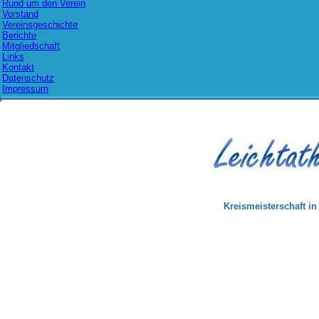
Rund um den Verein
Vorstand
Vereinsgeschichte
Berichte
Mitgliedschaft
Links
Kontakt
Datenschutz
Impressum
Kreismeisterschaft i