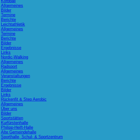
Korbball
Allgemeines
Bilder
Termine
Berichte
Leichtathletik
Allgemeines
Termine
Berichte
Bilder
Ergebnisse
Links
Nordic-Walking
Allgemeines
Radsport
Allgemeines
Veranstaltungen
Berichte
Ergebnisse
Bilder
Links
Rückenfit & Step Aerobic
Allgemeines
Über uns
Bilder
Sportstätten
Kurfürstenhalle
Philipp-Heift-Halle
Alte Gemeindehalle
Sporthalle, Schul- & Sportzentrum