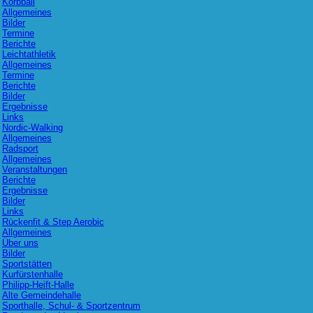
Korbball
Allgemeines
Bilder
Termine
Berichte
Leichtathletik
Allgemeines
Termine
Berichte
Bilder
Ergebnisse
Links
Nordic-Walking
Allgemeines
Radsport
Allgemeines
Veranstaltungen
Berichte
Ergebnisse
Bilder
Links
Rückenfit & Step Aerobic
Allgemeines
Über uns
Bilder
Sportstätten
Kurfürstenhalle
Philipp-Heift-Halle
Alte Gemeindehalle
Sporthalle, Schul- & Sportzentrum