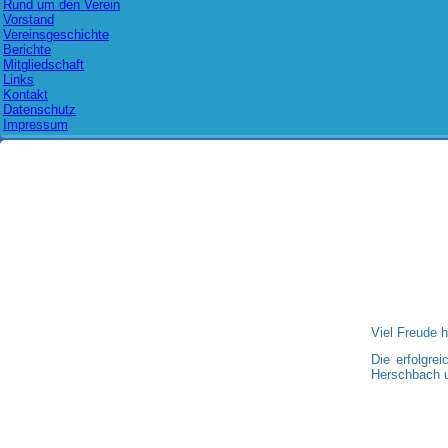
Rund um den Verein
Vorstand
Vereinsgeschichte
Berichte
Mitgliedschaft
Links
Kontakt
Datenschutz
Impressum
Viel Freude h
Die erfolgrei
Herschbach u