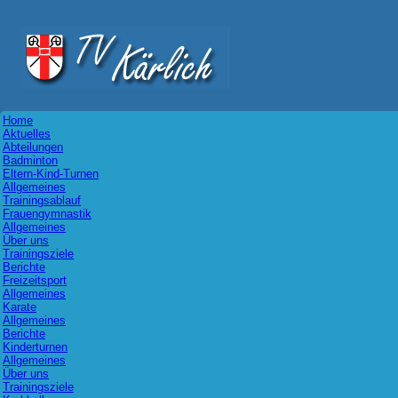
Home
Aktuelles
Abteilungen
Badminton
Eltern-Kind-Turnen
Allgemeines
Trainingsablauf
Frauengymnastik
Allgemeines
Über uns
Trainingsziele
Berichte
Freizeitsport
Allgemeines
Karate
Allgemeines
Berichte
Kinderturnen
Allgemeines
Über uns
Trainingsziele