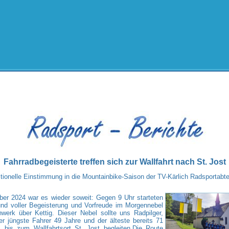
Fahrradbegeisterte treffen sich zur Wallfahrt nach St. Jost
itionelle Einstimmung in die Mountainbike-Saison der TV-Kärlich Radsportabte
er 2024 war es wieder soweit: Gegen 9 Uhr starteten
und voller Begeisterung und Vorfreude im Morgennebel
erk über Kettig. Dieser Nebel
sollte uns Radpilger,
r jüngste Fahrer 49 Jahre und der älteste bereits 71
t,
bis zum Wallfahrtsort St. Jost begleiten.
Die Route