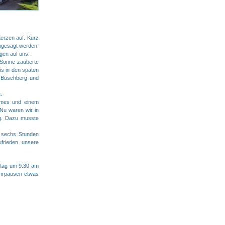
 Kerzen auf.
Kurz
hgesagt werden.
gen auf uns.
 Sonne zauberte
s in den späten
 Büschberg und
.
mes und einem
Nu waren wir in
ig. Dazu musste
 sechs Stunden
ufrieden unsere
ntag um 9:30 am
kehrpausen etwas