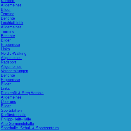
Korbball
Allgemeines
Bilder
Termine
Berichte
Leichtathletik
Allgemeines
Termine
Berichte
Bilder
Ergebnisse
Links
Nordic-Walking
Allgemeines
Radsport
Allgemeines
Veranstaltungen
Berichte
Ergebnisse
Bilder
Links
Rückenfit & Step Aerobic
Allgemeines
Über uns
Bilder
Sportstätten
Kurfürstenhalle
Philipp-Heift-Halle
Alte Gemeindehalle
Sporthalle, Schul- & Sportzentrum