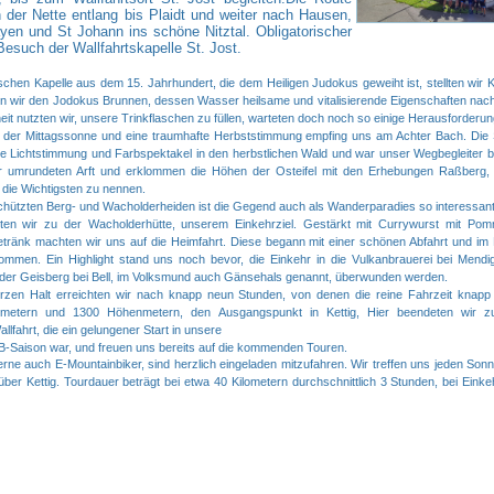
n der Nette entlang bis Plaidt und weiter nach Hausen,
ayen und
St Johann ins schöne Nitztal. Obligatorischer
Besuch der Wallfahrtskapelle St. Jost.
schen Kapelle aus dem 15. Jahrhundert, die dem Heiligen Judokus geweiht ist,
stellten wir
en wir den Jodokus Brunnen, dessen Wasser heilsame und vitalisierende
Eigenschaften nac
it nutzten wir, unsere Trinkflaschen zu füllen,
warteten doch noch so einige Herausforderun
 der Mittagssonne und eine traumhafte Herbststimmung empfing uns am Achter
Bach. Die
he Lichtstimmung und Farbspektakel in den herbstlichen
Wald und war unser Wegbegleiter bi
r umrundeten Arft und
erklommen die Höhen der Osteifel mit den Erhebungen Raßberg,
m
die Wichtigsten zu nennen.
hützten Berg- und Wacholderheiden ist die Gegend auch als Wanderparadies so
interessant
ten wir zu der Wacholderhütte, unserem Einkehrziel. Gestärkt mit Currywurst mit
Pom
etränk machten wir uns auf die Heimfahrt. Diese begann mit
einer schönen Abfahrt und im 
ommen. Ein Highlight stand uns
noch bevor, die Einkehr in die Vulkanbrauerei bei Mend
 der
Geisberg bei Bell, im Volksmund auch Gänsehals genannt, überwunden werden.
zen Halt erreichten wir nach knapp neun Stunden, von denen die reine Fahrzeit
knapp
lometern und 1300 Höhenmetern, den Ausgangspunkt in Kettig,
Hier beendeten wir z
lfahrt, die ein gelungener Start in unsere
-Saison war, und freuen uns bereits auf die kommenden Touren.
gerne auch E-Mountainbiker, sind herzlich eingeladen mitzufahren. Wir treffen uns
jeden Son
er Kettig. Tourdauer beträgt bei etwa 40 Kilometern
durchschnittlich 3 Stunden, bei Ein