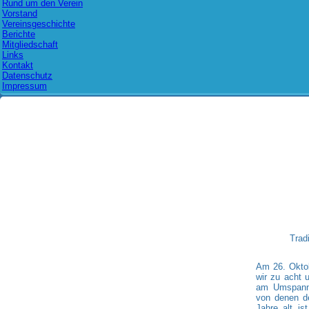
Rund um den Verein
Vorstand
Vereinsgeschichte
Berichte
Mitgliedschaft
Links
Kontakt
Datenschutz
Impressum
Trad
Am 26. Oktob
wir zu acht 
am Umspannw
von denen de
Jahre alt is