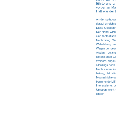
führte uns a
vorbei an M
Halt war der 
An der spätgoti
darauf erreicht
Diese Gelegenhe
Der Nebel wich
eine fantastisc
Nachmittag. Wi
Wabelsberg u
Wegen der gesc
Alsdann gelang
isotonischen G
Weibern angek
allerdings noch
Nach einem kur
betrug, 94 Ki
Mountainbike-Wal
beginnende MTB
Interessierte, 
Umspannwerk üb
länger.