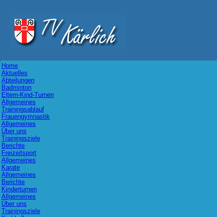
Home
Aktuelles
Abteilungen
Badminton
Eltern-Kind-Turnen
Allgemeines
Trainingsablauf
Frauengymnastik
Allgemeines
Über uns
Trainingsziele
Berichte
Freizeitsport
Allgemeines
Karate
Allgemeines
Berichte
Kinderturnen
Allgemeines
Über uns
Trainingsziele