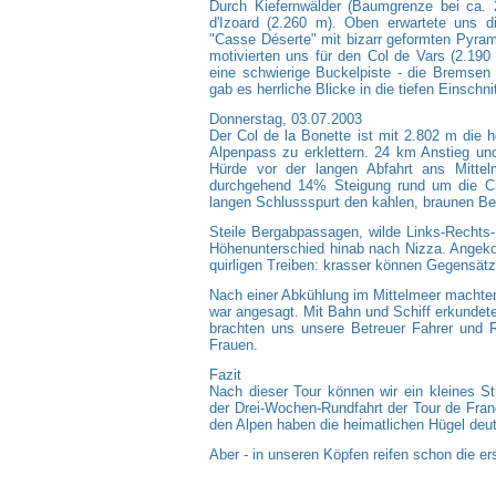
Durch Kiefernwälder (Baumgrenze bei ca. 
d'Izoard (2.260 m). Oben erwartete uns die
"Casse Déserte" mit bizarr geformten Pyrami
motivierten uns für den Col de Vars (2.190
eine schwierige Buckelpiste - die Bremsen 
gab es herrliche Blicke in die tiefen Einschni
Donnerstag, 03.07.2003
Der Col de la Bonette ist mit 2.802 m die 
Alpenpass zu erklettern. 24 km Anstieg un
Hürde vor der langen Abfahrt ans Mitte
durchgehend 14% Steigung rund um die Cim
langen Schlussspurt den kahlen, braunen Be
Steile Bergabpassagen, wilde Links-Recht
Höhenunterschied hinab nach Nizza. Angek
quirligen Treiben: krasser können Gegensät
Nach einer Abkühlung im Mittelmeer machte
war angesagt. Mit Bahn und Schiff erkunde
brachten uns unsere Betreuer Fahrer und 
Frauen.
Fazit
Nach dieser Tour können wir ein kleines St
der Drei-Wochen-Rundfahrt der Tour de Franc
den Alpen haben die heimatlichen Hügel deut
Aber - in unseren Köpfen reifen schon die er