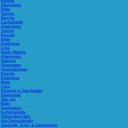
Korbball
Allgemeines
Bilder
Termine
Berichte
Leichtathletik
Allgemeines
Termine
Berichte
Bilder
Ergebnisse
Links
Nordic-Walking
Allgemeines
Radsport
Allgemeines
Veranstaltungen
Berichte
Ergebnisse
Bilder
Links
Rückenfit & Step Aerobic
Allgemeines
Über uns
Bilder
Sportstätten
Kurfürstenhalle
Philipp-Heift-Halle
Alte Gemeindehalle
Sporthalle, Schul- & Sportzentrum