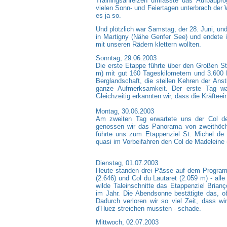
Trainingsanreizen umfasste das Aufbaupro
vielen Sonn- und Feiertagen unterbrach der 
es ja so.
Und plötzlich war Samstag, der 28. Juni, un
in Martigny (Nähe Genfer See) und endete 
mit unseren Rädern klettern wollten.
Sonntag, 29.06.2003
Die erste Etappe führte über den Großen St
m) mit gut 160 Tageskilometern und 3.600
Berglandschaft, die steilen Kehren der Ans
ganze Aufmerksamkeit. Der erste Tag war
Gleichzeitig erkannten wir, dass die Kräfteei
Montag, 30.06.2003
Am zweiten Tag erwartete uns der Col d
genossen wir das Panorama von zweithöchs
führte uns zum Etappenziel St. Michel de
quasi im Vorbeifahren den Col de Madeleine 
Dienstag, 01.07.2003
Heute standen drei Pässe auf dem Programm
(2.646) und Col du Lautaret (2.059 m) - alle
wilde Taleinschnitte das Etappenziel Bria
im Jahr. Die Abendsonne bestätigte das, o
Dadurch verloren wir so viel Zeit, dass wi
d'Huez streichen mussten - schade.
Mittwoch, 02.07.2003