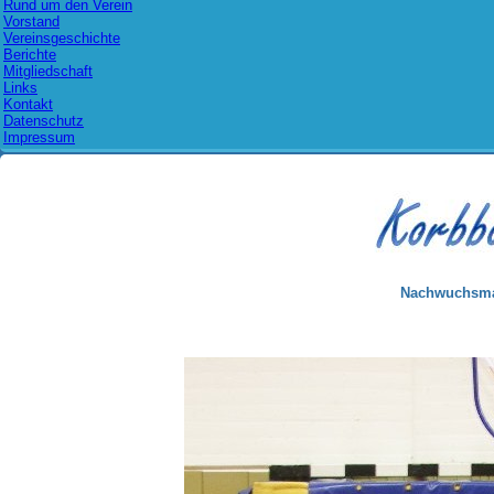
Rund um den Verein
Vorstand
Vereinsgeschichte
Berichte
Mitgliedschaft
Links
Kontakt
Datenschutz
Impressum
Nachwuchsman