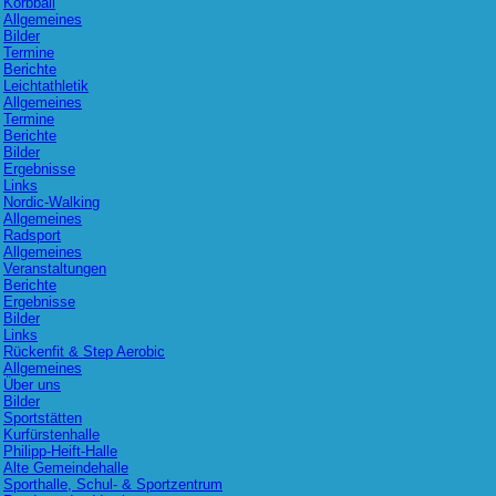
Korbball
Allgemeines
Bilder
Termine
Berichte
Leichtathletik
Allgemeines
Termine
Berichte
Bilder
Ergebnisse
Links
Nordic-Walking
Allgemeines
Radsport
Allgemeines
Veranstaltungen
Berichte
Ergebnisse
Bilder
Links
Rückenfit & Step Aerobic
Allgemeines
Über uns
Bilder
Sportstätten
Kurfürstenhalle
Philipp-Heift-Halle
Alte Gemeindehalle
Sporthalle, Schul- & Sportzentrum